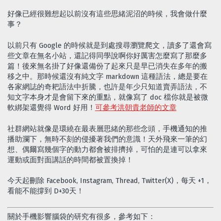
好像已經很難想起以前沒有這些思緒泥沼的時候，我會做什麼
事？
以前只有 Google 的時候就是到處搜尋瀏覽爬文，讀多了還會寫
些文章在無名小站，還記得同學說啊你好厲害怎麼寫了那麼多
篇！後來無名掛了好像還備份了起來只是早已消失在多年的搬
移之中。那時候還沒有純文字 markdown 這種語法，總是要在
各家網誌的奇耙語法中折騰，也許是年少只知道賣弄語法，不
知文字本身才是會留下來的重點，就像寫了 doc 檔你就是被微
軟綁架還覺得 Word 好用！
可參考洪朝貴老師的文章
社群網站就像是環繞在最表層思緒的那些念頭，手機通知的推
播助瀾下，無時不刻的侵擾著我們的意識！天外飛來一筆的幻
想、偶爾寫幾個字的動力都會被排擠掉，可怕的是連可以拿來
運動或面對面講話的時間都被置換掉！
今天起刪除 Facebook, Instagram, Thread, Twitter(X)，每天 +1，
看能不能撐到 D+30天！
關於手機影響腦袋的研究有很多，參考如下：