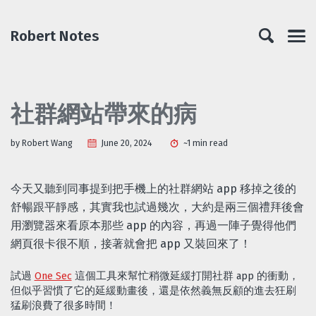
Skip
Skip
Skip
Skip
to
to
to
links
Robert Notes
primary
content
footer
Men
navigation
社群網站帶來的病
by Robert Wang
June 20, 2024
~1 min read
今天又聽到同事提到把手機上的社群網站 app 移掉之後的
舒暢跟平靜感，其實我也試過幾次，大約是兩三個禮拜後會
用瀏覽器來看原本那些 app 的內容，再過一陣子覺得他們
網頁很卡很不順，接著就會把 app 又裝回來了！
試過
One Sec
這個工具來幫忙稍微延緩打開社群 app 的衝動，
但似乎習慣了它的延緩動畫後，還是依然義無反顧的進去狂刷
猛刷浪費了很多時間！